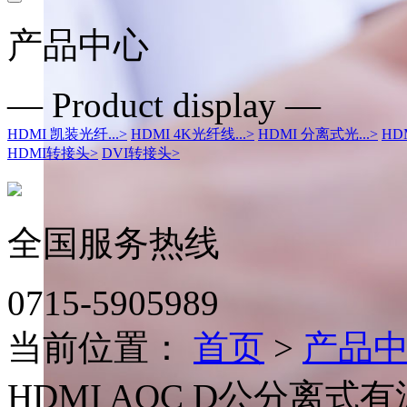
产品中心
— Product display —
HDMI 凯装光纤...
>
HDMI 4K光纤线...
>
HDMI 分离式光...
>
HD
HDMI转接头
>
DVI转接头
>
全国服务热线
0715-5905989
当前位置：
首页
>
产品
HDMI AOC D公分离式